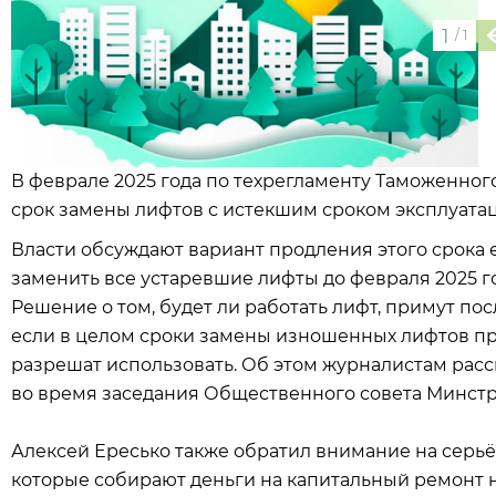
1
/
1
В феврале 2025 года по техрегламенту Таможенног
срок замены лифтов с истекшим сроком эксплуатаци
Власти обсуждают вариант продления этого срока е
заменить все устаревшие лифты до февраля 2025 го
Решение о том, будет ли работать лифт, примут по
если в целом сроки замены изношенных лифтов прод
разрешат использовать. Об этом журналистам расс
во время заседания Общественного совета Минстр
Алексей Ересько также обратил внимание на серьё
которые собирают деньги на капитальный ремонт на