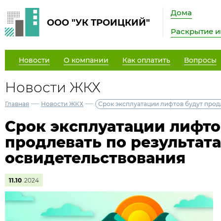
Дома
ООО "УК ТРОИЦКИЙ"
Раскрытие 
Новости
О компании
Как оплатить
Вопросы
Новости ЖКХ
—
—
Главная
Новости ЖКХ
Срок эксплуатации лифтов будут прод
Срок эксплуатации лифто
продлевать по результат
освидетельствования
11.10
2024