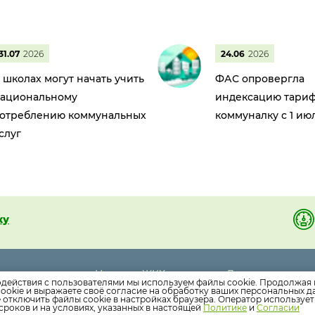
31.07
2026
24.06
2026
 школах могут начать учить
ФАС опровергла
ациональному
индексацию тариф
отреблению коммунальных
коммуналку с 1 ию
слуг
ку
Новости ЖКХ
Дома
1 95
одействия с пользователями мы используем файлы cookie. Продолжая 
Новости компании
Раскрытие инф
ookie и выражаете своё согласие на обработку ваших персональных 
е отключить файлы cookie в настройках браузера. Оператор используе
Как оплатить
Вопросы
сроков и на условиях, указанных в настоящей
Политике
и
Согласии