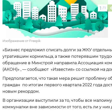
1
/
1
Изображение от Freepik
«Бизнес предложил списать долги за ЖКУ отдельн
утратившим кормильца, а также потерявшим труд
обращение в Минстрой направила Ассоциация ко
(АКОН)» , — сообщают «Известия» со ссылкой на до
Предполагается, что такая мера решит проблему о
граждан по итогам первого квартала 2022 года дост
новым рекордом.
В организации выступили за то, чтобы все малоим
коммуналки вне зависимости от того, есть ли у них 