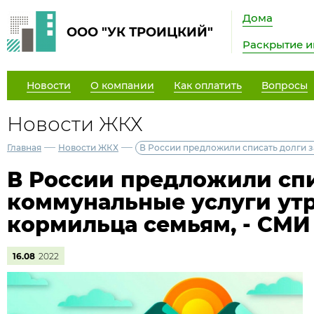
Дома
ООО "УК ТРОИЦКИЙ"
Раскрытие 
Новости
О компании
Как оплатить
Вопросы
Новости ЖКХ
—
—
Главная
Новости ЖКХ
В России предложили списать долги 
В России предложили спи
коммунальные услуги ут
кормильца семьям, - СМИ
16.08
2022