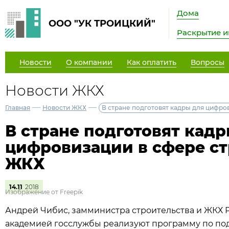
Дома
ООО "УК ТРОИЦКИЙ"
Раскрытие 
Новости
О компании
Как оплатить
Вопросы
Новости ЖКХ
—
—
Главная
Новости ЖКХ
В стране подготовят кадры для цифро
В стране подготовят кадр
цифровизации в сфере ст
ЖКХ
14.11
2018
Изображение от Freepik
Андрей Чибис, замминистра строительства и ЖКХ Р
академией госслужбы реализуют программу по под