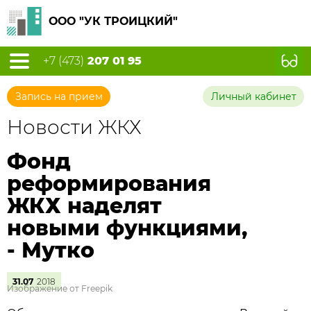
ООО "УК ТРОИЦКИЙ"
+7 (473)
207 01 95
Запись на прием
Личный кабинет
Новости ЖКХ
Фонд
реформирования
ЖКХ наделят
новыми функциями,
- Мутко
31.07
2018
Изображение от Freepik