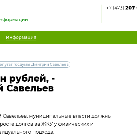
+7 (473)
207 
информации
Информация
депутат Госдумы Дмитрий Савельев
 рублей, -
й Савельев
й Савельев, муниципальные власти должны
росте долгов за ЖКУ у физических и
идуального подхода.