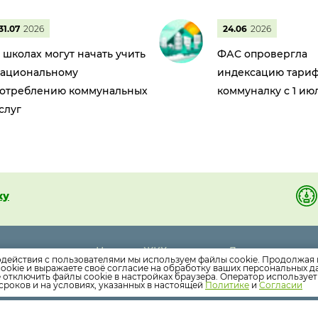
31.07
2026
24.06
2026
 школах могут начать учить
ФАС опровергла
ациональному
индексацию тариф
отреблению коммунальных
коммуналку с 1 ию
слуг
ку
Новости ЖКХ
Дома
1 95
одействия с пользователями мы используем файлы cookie. Продолжая 
Новости компании
Раскрытие инф
ookie и выражаете своё согласие на обработку ваших персональных 
е отключить файлы cookie в настройках браузера. Оператор используе
Как оплатить
Вопросы
сроков и на условиях, указанных в настоящей
Политике
и
Согласии