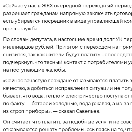
«Сейчас у нас в ЖКХ очередной переходный период
разрешает гражданам напрямую заключать договор
есть убирается посредник в виде управляющей ком
пресс-служба.
По словам депутата, в настоящее время долг УК пе
миллиардов рублей. При этом с переходом на пря
снизится, так как жители будут платить непосредс
подчеркнул, что тесный контакт с потребителями 
на поступающие жалобы.
«Сейчас зачастую граждане отказываются платить за 
качество, а добиться исправления ситуации не пол
бывает, что вода, тепло и электричество поступают
по факту — батареи холодные, вода ржавая, а из-з
из строя приборы», — сказал Савельев.
Он считает, что платить за подобные услуги не с
отказываются решать проблемы, ссылаясь на то, ч