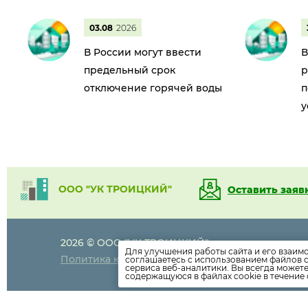
03.08
2026
В России могут ввести
В
предельный срок
р
отключение горячей воды
п
у
ООО "УК ТРОИЦКИЙ"
Оставить заяв
2026 © ООО "УК ТРОИЦКИЙ"
+7 (473)
207 0
Для улучшения работы сайта и его взаим
Политика конфиденциальности
соглашаетесь с использованием файлов c
сервиса веб-аналитики. Вы всегда может
содержащуюся в файлах cookie в течение 