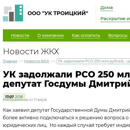
Дома
ООО "УК ТРОИЦКИЙ"
Раскрытие 
Новости
О компании
Как оплатить
Вопросы
Новости ЖКХ
—
—
Главная
Новости ЖКХ
УК задолжали РСО 250 млн рублей, - 
УК задолжали РСО 250 млн
депутат Госдумы Дмитри
17.07
2018
Изображение от Freepik
Как заявил депутат Государственной Думы Дмитри
более активно подключаться к решению вопроса о 
юридических лиц. Но каждый случай требует индив